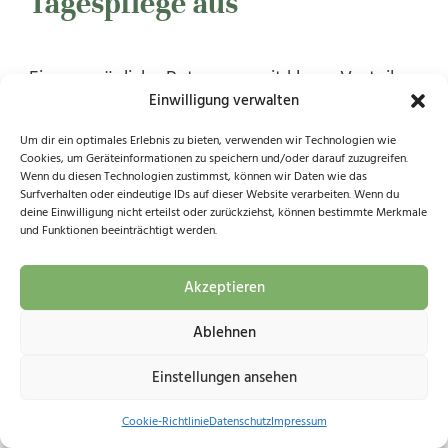
Tagespflege aus
Eine persönliche Betreuung mit klaren Vorteilen
Einwilligung verwalten
für Pflegebedürftige und Angehörige.
Um dir ein optimales Erlebnis zu bieten, verwenden wir Technologien wie
Cookies, um Geräteinformationen zu speichern und/oder darauf zuzugreifen.
Wenn du diesen Technologien zustimmst, können wir Daten wie das
Surfverhalten oder eindeutige IDs auf dieser Website verarbeiten. Wenn du
deine Einwilligung nicht erteilst oder zurückziehst, können bestimmte Merkmale
und Funktionen beeinträchtigt werden.
Private Tagespflege mit kleinen Gruppen
Akzeptieren
Ablehnen
Anerkannt von allen Pflegekassen,
Einstellungen ansehen
Kostenübernahme ab Pflegegrad 2
Cookie-Richtlinie
Datenschutz
Impressum